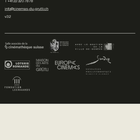
T +41 22 320 78 78
info@cinemas-du-grutli.ch
v3.2
Facebook
/
Youtube
/
Twitter
/
Instagram
Conditions générales de vente
Dev
+P plusproduit
- Design
TWKS