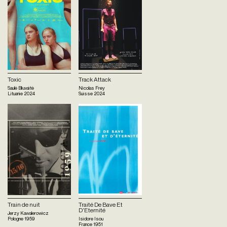
Toxic
Track Attack
Saulė Bliuvaitė
Nicolas Frey
Lituanie
2024
Suisse
2024
Train de nuit
Traité De Bave Et
D'Eternité
Jerzy Kawalerowicz
Pologne
1959
Isidore Isou
France
1951