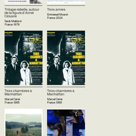
Trilogie rebelle, autour
Trois amies
de la figure d'Aimé
Emmanuel Mouret
Césaire
France
2024
Sarah Maldoror
France
1978
Trois chambres à
Trois chambres à
Manhattan
Manhattan
Marcel Carné
Marcel Carné
France
1965
France
1965