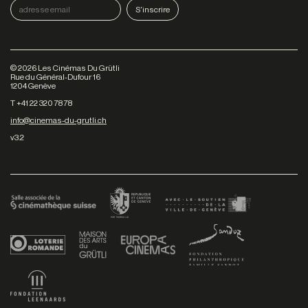
©
2026
Les Cinémas Du Grütli
Rue du Général-Dufour 16
1204 Genève
T +41 22 320 78 78
info@cinemas-du-grutli.ch
v3.2