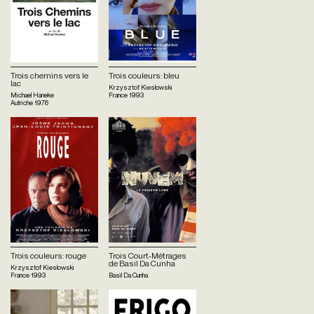
Trois chemins vers le
Trois couleurs: bleu
lac
Krzysztof Kieslowski
Michael Haneke
France
1993
Autriche
1976
Trois couleurs: rouge
Trois Court-Métrages
de Basil Da Cunha
Krzysztof Kieslowski
France
1993
Basil Da Cunha