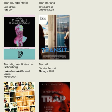
Transeuropa Hotel
Transfariana
Luigi Cinque
Joris Lachaise
Italie
2011
Colombie
2023
Transfiguré - 12 vies de
Transit
Schönberg
Christian Petzold
Louise Narboni & Bertrand
Allemagne
2018
Bonello
France
2024