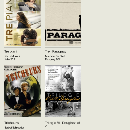
Tre piani
Tren Paraguay
Nanni Moretti
Mauricio Rial Banti
Italie
2021
Paraguay
2011
Tricheurs
Trilogie Bill Douglas 1 et
2
Barbet Schroeder