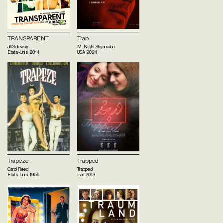
TRANSPARENT
Trap
Jill Soloway
M. Night Shyamalan
Etats-Unis
2014
USA
2024
Trapèze
Trapped
Carol Reed
Trapped
Etats-Unis
1956
Iran
2013