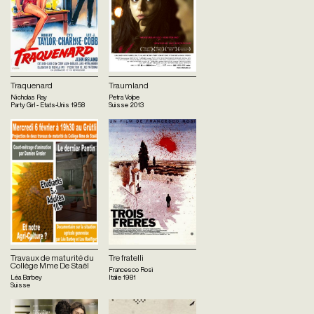
Traquenard
Traumland
Nicholas Ray
Petra Volpe
Party Girl - Etats-Unis
1958
Suisse
2013
Travaux de maturité du
Tre fratelli
Collège Mme De Staël
Francesco Rosi
Léa Barbey
Italie
1981
Suisse