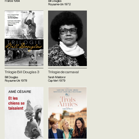
France
1984
Bill Douglas
Royaume-Uni
1972
Trilogie Bill Douglas 3
Trilogie de carnaval
Bill Douglas
Sarah Maldoror
Royaume-Uni
1978
Cap-Vert
1979