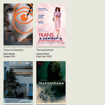
Trans X Istanbul
Transamerica
Maria Binder
Duncan Tucker
Turquie
2014
Etats-Unis
2005