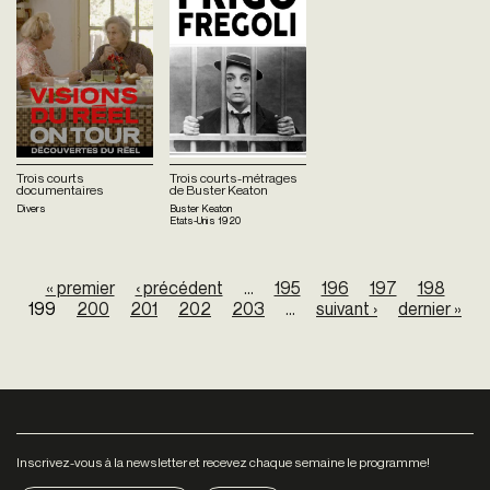
Trois courts
Trois courts-métrages
documentaires
de Buster Keaton
Divers
Buster Keaton
Etats-Unis
1920
Pages
« premier
‹ précédent
…
195
196
197
198
199
200
201
202
203
…
suivant ›
dernier »
Inscrivez-vous à la newsletter et recevez chaque semaine le programme!