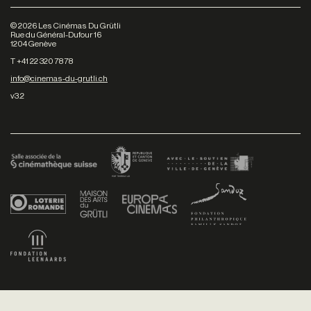
©
2026
Les Cinémas Du Grütli
Rue du Général-Dufour 16
1204 Genève
T +41 22 320 78 78
info@cinemas-du-grutli.ch
v3.2
Facebook
/
Youtube
/
Twitter
/
Instagram
Conditions générales de vente