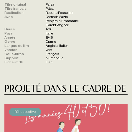
Titre original
Paisà
Titre français
Païsa
Réalisation
Roberto Rossellini
Avec
Carmela Sazio
Benjamin Emmanuel
Harold Wagner
Durée
126'
Pays
Italie
Année
1946
Genre
Drame
Langue du film
Anglais, Italien
Version
vost
Sous-titres
Français
Support
Numérique
Fiche imdb
Lien
Projeté dans le cadre de
Rétrospective