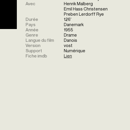
Avec
Henrik Malberg
Emil Hass Christensen
Preben Lerdorff Rye
Durée
126'
Pays
Danemark
Année
1955
Genre
Drame
Langue du film
Danois
Version
vost
Support
Numérique
Fiche imdb
Lien