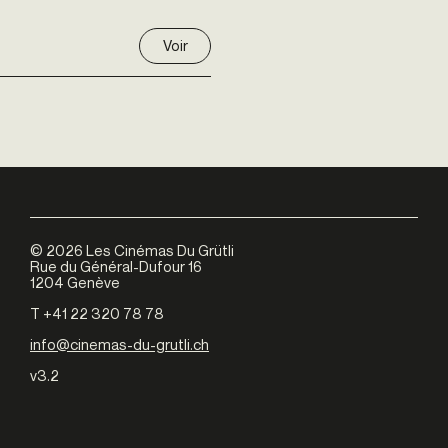
Voir
©
2026
Les Cinémas Du Grütli
Rue du Général-Dufour 16
1204 Genève
T +41 22 320 78 78
info@cinemas-du-grutli.ch
v3.2