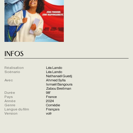
Infos
Réalisation
Léa Lando
Scénario
Léa Lando
Nathanaël Guedj
Avec
Ahmed Sylla
Ismaël Bangoura
Zabou Breitman
Durée
98'
Pays
France
Année
2024
Genre
Comédie
Langue du film
Français
Version
vofr