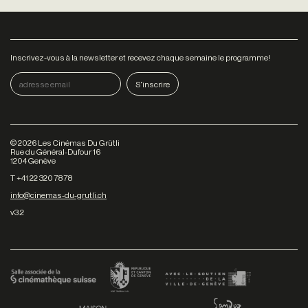
Inscrivez-vous à la newsletter et recevez chaque semaine le programme!
©
2026
Les Cinémas Du Grütli
Rue du Général-Dufour 16
1204 Genève
T +41 22 320 78 78
info@cinemas-du-grutli.ch
v3.2