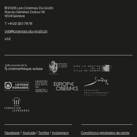
©
2026
Les Cinémas Du Grütli
Rue du Général-Dufour 16
1204 Genève
T +41 22 320 78 78
info@cinemas-du-grutli.ch
v3.2
Facebook
/
Youtube
/
Twitter
/
Instagram
Conditions générales de vente