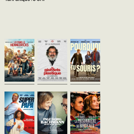
La Famille
Les Pistolets en
Pourquoi tu
Hennedricks
plastique
souris ?
Laurence Arné
Jean-Christophe Meurisse
Christine Paillard
France - 2024
France - 2024
France - 2024
vofr - 98'
vofr - 96'
vofr - 95'
Quand son fils Henri menace
Léa et Christine sont
Wisi est en galère. Il dé
de partir vivre chez son père,
obsédées par l'affaire Paul
à Bordeaux dans l’espoir
Justine l’embarque de force
Bernardin, un homme
trouver un boulot et crois
dans un road trip sur la côte
soupçonné d’avoir tué toute
route de Marina, une
Atlantique avec son
sa famille et disparu
humanitaire au grand cœ
nouveau...
mystérieusement. Alors qu'...
Pour se...
Super Papa
Ingeborg
La Prisonnière 
Léa Lando
Bachmann - D’un
Bordeaux
France - 2024
désert l’autre
Patricia Mazuy
vofr - 98'
France - 2024
Margarethe von Trotta
vofr - 108'
Ingeborg Bachmann - Reise
Pour les 8 ans de son fils
in die Wüste - Suisse - 2023
Gaby, Tom, lui offre sans le
Alma, seule dans sa gr
vost - 111'
vouloir un livre… qui ne
maison en ville, et Mina,
contient que des pages
mère dans une lointaine
Ingeborg Bachmann et Max
blanches. Devant la déception
banlieue, ont organisé le
Frisch se rencontrent en 1958
de Gaby et pour...
autour de l’absence de le
à Paris et ressentent
deux...
immédiatement une attirance
mutuelle et irrésistible. Ils ont
À l'ancienne
Le Roman de Jim