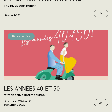
Il était Une Fois Nogueira
The River, Jean Renoir
Voir
1 février 2017
Rétrospective
Les Années 40 et 50
rétrospective de films cultes
Du
2 Juillet 2025
au
2
Voir
Septembre 2025