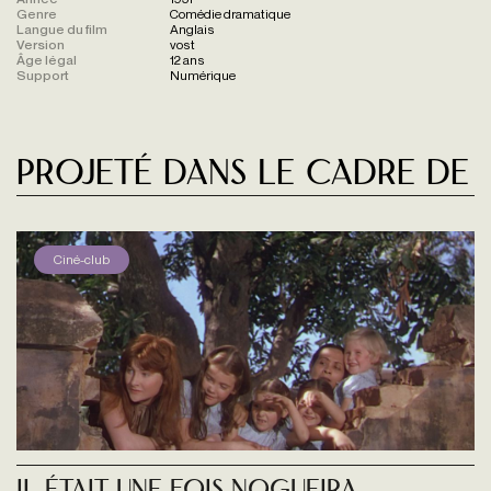
Genre
Comédie dramatique
Langue du film
Anglais
Version
vost
Âge légal
12 ans
Support
Numérique
Projeté dans le cadre de
Ciné-club