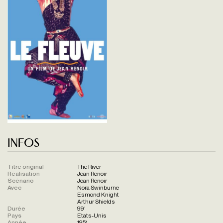
Infos
Titre original
The River
Réalisation
Jean Renoir
Scénario
Jean Renoir
Avec
Nora Swinburne
Esmond Knight
Arthur Shields
Durée
99'
Pays
Etats-Unis
Année
1951