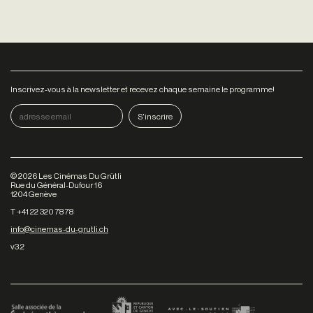
Inscrivez-vous à la newsletter et recevez chaque semaine le programme!
©
2026
Les Cinémas Du Grütli
Rue du Général-Dufour 16
1204 Genève
T +41 22 320 78 78
info@cinemas-du-grutli.ch
v3.2