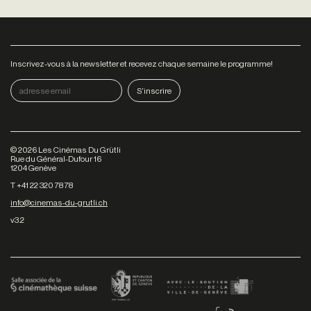
Inscrivez-vous à la newsletter et recevez chaque semaine le programme!
©
2026
Les Cinémas Du Grütli
Rue du Général-Dufour 16
1204 Genève
T +41 22 320 78 78
info@cinemas-du-grutli.ch
v3.2