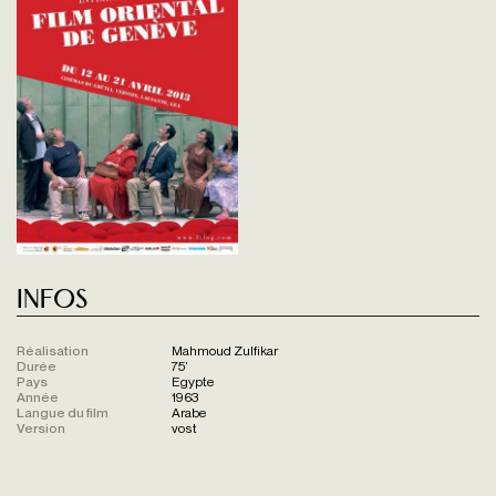
Infos
Réalisation
Mahmoud Zulfikar
Durée
75'
Pays
Egypte
Année
1963
Langue du film
Arabe
Version
vost