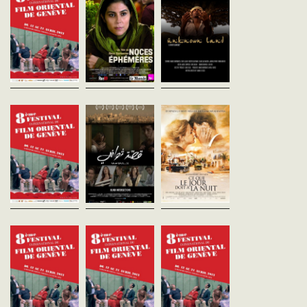
L'histoire d'une relation entre
Le printemps arabe, Ye
le jeune et passionnel
2011. La guerre civile con
Ali est attendu dans le village
Kazem, et c'est belle-soeur, la
C'est la saison de la
de Mitchaboura par les siens,
veuve Mariam. Un monde
mousson et la vie se dér
les Madbouly, propriétaires
dans lequel les actions et
sans incident pour les
d’une petite entreprise et par
aspirations...
habitants de l'...
les ouvriers, pour qui il...
Orient-Express 3
Le temps d'une
Ce que le jour
seconde
doit à la nuit
Lara Saba
Alexandre Arcady
vost
Liban - 2011
France - 2012
vost - 92'
vf - 162'
ORIENT-EXPRESS 3 /
ALGÉRIE (81’) OCTOBRE NOIR
Trois protagonistes qui
L'itinéraire, des années 
Florence Corre et Aurel (12’) AL
viennent d’horizons
à nos jours, d'un Algérie
DJAZIRA (L'ÎLE) Amin Sidi-
différents, dans les rues
destin jalonné de tragédi
Boumediene (35’) SQUARE
animées de leur capitale
Issu d'une famille de
PORT...
Beyrouth, se croisent mais ne
paysans ruinés, Younes
se rencontrent jamais....
arraché à...
Daughter... Father...
Les mains douces
Orient-Express 8
Daughter
Mahmoud Zulfikar
Egypte - 1963
Panahbarkhoda Rezaee
vost - 75'
vost
Iran - 2011
vost - 72'
Un prince de l’Ancien Régime
ORIENT-EXPRESS 8 / L
qui vient de perdre tous ses
(92’) SAUDADE Yasmin
Le film retrace avec poésie
biens vit en reclus. Un jeune
Ghorayeb (20’) DERRIÈ
l’existence solitaire de trois
diplômé au chômage, lui
MOI LES OLIVIERS Pasc
soeurs qui vivent dans la
suggère d’exploiter son
Abou Jamra (20’) DÈRR
région du centre-ouest de
palais....
LA...
l’Iran, où les vendeurs
ambulants...