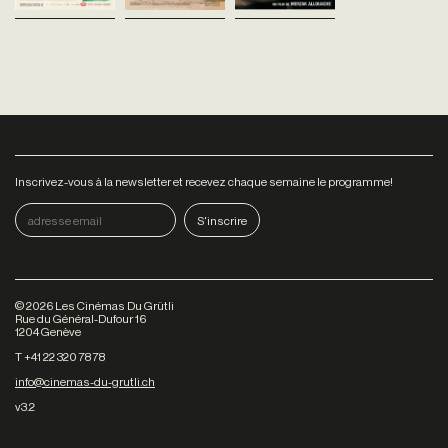
Inscrivez-vous à la newsletter et recevez chaque semaine le programme!
©
2026
Les Cinémas Du Grütli
Rue du Général-Dufour 16
1204 Genève
T +41 22 320 78 78
info@cinemas-du-grutli.ch
v3.2