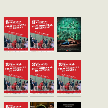
El Gusto
Asham
Winter of
Safinez Bousbia
Maggie Morgan
discontent
Algérie - 2012
Egypte - 2012
Ibrahim El-Batout
vost - 90'
vost - 87'
Egypte - 2012
vost - 94'
La bonne humeur - el gusto -
Six histoires entrecroisées
caractérise le Chaabi,
autour de l'aspiration, la
L'entrecroisement des v
musique inventée au milieu
déception, et l'espoir plaqué
d’un crack de l’informati
des années 1920 au coeur de
sur la toile de fond d'un Caire
activiste et torturé, d’un
la Casbah d’Alger par le grand
agité, elle-même sur à l'aube
officier de sécurité étatiq
musicien...
du...
d’une présentatrice de
télévision...
Le cochon de
Orient-Express 7
Orient-Express 1
Gaza
Sylvain Estibal
vost
vost
France - 2011
vost - 99'
ORIENT-EXPRESS 7 / GOLFE
ORIENT-EXPRESS 11 /
EN COURTS (91’) AL RAJEEM
SUISSE-IRAN-SYRIE (81’
Après une tempête, Jafaar, un
Amer Al Kamel (18’) MURK
jour viendra, Cicero Egli
pêcheur palestinien de Gaza,
LIGHT Yassir Al Yassiri
(28’)Unlisted, Roula Al K
remonte par hasard dans ses
(20’) MOUSTACHE Meqdad
(28’)Entweder
filets un cochon tombé d’un
Al-...
oder, Ghamkin...
cargo. Bien décidé à se...
Le Retour de
Noces éphémères
Unknown land
l'enfant prodigue
Reza Serkanian
Manuel De Coco
Iran - 2011
Yemen - 2012
Youssef Chahine
vost - 78'
vost - 80'
Egypte - 1976
vost - 120'