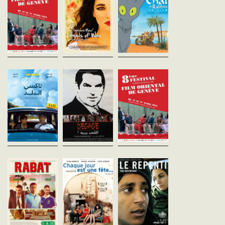
(104’) MARGELLE Omar
prêtre, sur le point d'être
avec le rabbin Sfar et sa fi
Mouldouira (29’) SUR LA
ordonné, fut éreinté par les
Zlabya. Il participe acti
ROUTE DU PARADIS Uda
tentations et une arrogante
à leur histoire : il aime êtr
Benyamina (42’) LES
jeune fille tomba
avec Zlabya, il...
COULEURS DU...
passionément...
Taxi ballad
Dégage
Orient-Express 9
Daniel Joseph
Mohamed Zran
Liban - 2011
Tunisie - 2012
vost - 93'
vost - 96'
vost
Conduire un taxi n'était pas
Le terme «Dégage» est
ORIENT-EXPRESS 9 /
son premier choix, mais c'est
devenu un symbole magique,
CONTES PERSANS (69’)
une longue histoire...
a expliqué M. Zran. Certains
(Dès 4 ans) LE PLUS L
témoignages
VOYAGE DU MONDE
particulièrement poignants
Mohammad Moghadam
reviennent entre autres sur...
(10’) LA POMME Mozaffar e
Rabat
Chaque jour est
Le Repenti
Victor Ponten
une fête
Merzak Allouache
Pays-bas - 2011
France - 2012
Dima El-Horr
vost - 102'
vost - 87'
France - 2009
vost - 80'
RABAT est un film de voyage
En 1999, Rachid, jeune
qui emmène le spectateur en
djihadiste algérien, fuit l
C'est la fête de
route avec les trois amis,
Groupements Islamiqu
l'Indépendance au Liban:
Nadir (Nasrdin DCHAR),
Armés (GIA). Après huit
trois femmes qui ne se sont
Abdel (Achmed AKKABI) et
de guerre civile, le
jamais rencontrées sont sur
Zakaria (Marwan...
gouvernement a décrété l.
le même bus direction une
prison, située dans une...