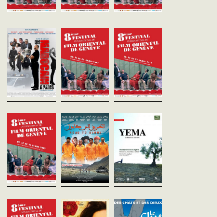
Un marocain à
Gamila
Une journée et 
Paris
l'Algérienne
nuit
Saïd Naciri
Youssef Chahine
Naouffel Berraoui
Maroc - 2012
Egypte - 1958
Maroc - 2012
vf - 110'
vost - 90'
vost - 95'
Najib, qui vit au Maroc, envie
Réalisé pendant la guerre
Pour la première fois de s
son frère, architecte installé
d’Algérie, ce film engagé du
Yezza quitte son village 
en France depuis vingt ans.
cinéaste égyptien Youssef
pour rejoindre la grouilla
Faute d'argent, il décide de
Chahine exalte la figure
Casablanca, à la recherc
rejoindre à son tour l'...
héroïque de Djamila Bouhired,
son mari et de...
étudiante...
Laila, Hala et
Road to Kabul
Yema
Karimaa
Brahim Chkiri
Djamila Sahraoui
Maroc - 2011
Algérie - 2012
Ahmed Abdel Mohsen
vost - 112'
vost - 90'
Suisse - 2012
vost - 52'
Quatre idiots voulant se
Une petite maison
rendre en Hollande se
abandonnée, isolée dans
La première année de
retrouvent perdus en
campagne
changement du point de vue
Afghanistan. Ali, Hmida,
algérienne. Ouardia y a e
personnel de trois artistes
Mbarek et Masoud sont
son fils Tarik, militaire p
égyptiens, qui avaient
quatre jeunes chômeurs qui...
être tué par son propre...
participé activement au
soulèvement - histoires...
Orient-Express 5
Tannoura maxi
le chat du rabb
Joe Bou Eid
Antoine Delesvaux
Liban - 2012
France - 2011
vost
vost - 95'
vf - 100'
ORIENT-EXPRESS 5 / MAROC
C'était l'été de '82, lorsqu'un
A Alger, le chat du rabbin