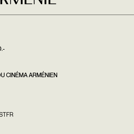
Arménie
.-
 DU CINÉMA ARMÉNIEN
n STFR