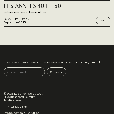
Les Années 40 et 50
rétrospective de films cultes
Du
2 Juillet 2025
au
2
Voir
Septembre 2025
Inscrivez-vous à la newsletter et recevez chaque semaine le programme!
©
2026
Les Cinémas Du Grütli
Rue du Général-Dufour 16
1204 Genève
T +41 22 320 78 78
info@cinemas-du-grutli.ch