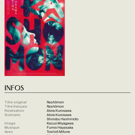
Infos
Titre original
Rashōmon
Titre français
Rashōmon
Réalisation
Akira Kurosawa
Scénario
Akira Kurosawa
Shinobu Hashimoto
Image
Kazuo Miyagawa
Musique
Fumio Hayasaka
Avec
Toshirô Mifune