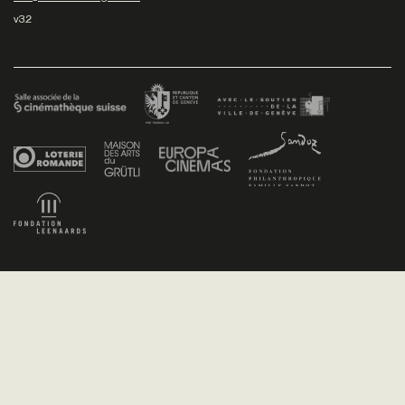
v3.2
Facebook
/
Youtube
/
Twitter
/
Instagram
Conditions générales de vente
Dev
+P plusproduit
- Design
TWKS