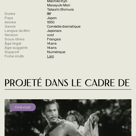
Machiko Kyo
Masayuki Mori
Takashi Shimura
Durée
88'
Pays
Japon
Année
1950
Genre
Comédie dramatique
Langue du film
Japonais
Version
vost
Sous-titres
Français
Âge légal
14 ans
Âge suggéré
14 ans
Support
Numérique
Fiche imdb
Lien
Projeté dans le cadre de
Ciné-club