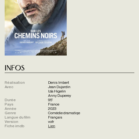
Infos
Réalisation
Denis Imbert
Avec
Jean Dujardin
Izïa Higelin
Anny Duperey
Durée
95'
Pays
France
Année
2023
Genre
Comédie dramatiqe
Langue du film
Français
Version
vofr
Fiche imdb
Lien