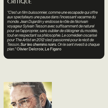
Critique
"C’est un film buissonnier, comme une escapade qui offre
aux spectateurs une pause dans l’incessant vacarme du
monde. Jean Dujardin y endosse le rôle de l’écrivain
voyageur Sylvain Tesson avec suffisamment de naturel
pour se l’approprier, sans oublier de s’éloigner du modèle,
tout en respectant sa philosophie. Le comédien oscarisé
pour The Artist en 2012 s’est passionné pour le récit de
Tesson,
Sur les chemins noirs.
On le sent investi à chaque
plan."
Olivier Delcroix, Le Figaro