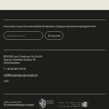
Inscrivez-vous à la newsletter et recevez chaque semaine le programme!
©
2026
Les Cinémas Du Grütli
Rue du Général-Dufour 16
1204 Genève
T +41 22 320 78 78
info@cinemas-du-grutli.ch
v3.2