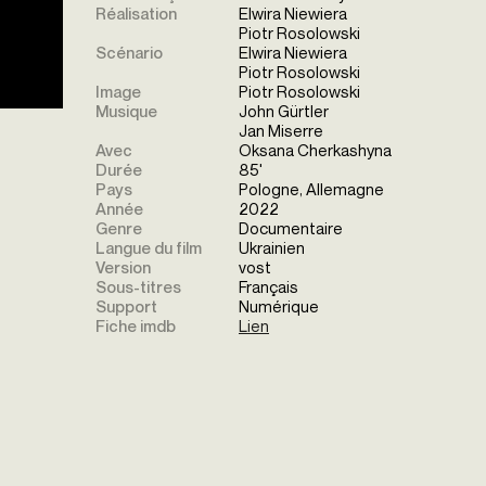
Réalisation
Elwira Niewiera
Piotr Rosolowski
Scénario
Elwira Niewiera
Piotr Rosolowski
Image
Piotr Rosolowski
Musique
John Gürtler
Jan Miserre
Avec
Oksana Cherkashyna
Durée
85'
Pays
Pologne, Allemagne
Année
2022
Genre
Documentaire
Langue du film
Ukrainien
Version
vost
Sous-titres
Français
Support
Numérique
Fiche imdb
Lien