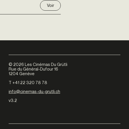
Voir
©
2026
Les Cinémas Du Grütli
Rue du Général-Dufour 16
1204 Genève
T +41 22 320 78 78
info@cinemas-du-grutli.ch
v3.2