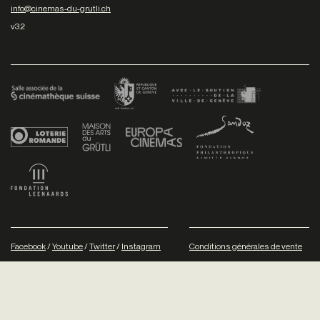
info@cinemas-du-grutli.ch
v3.2
Facebook
/
Youtube
/
Twitter
/
Instagram
Conditions générales de vente
Dev
+P plusproduit
- Design
TWKS