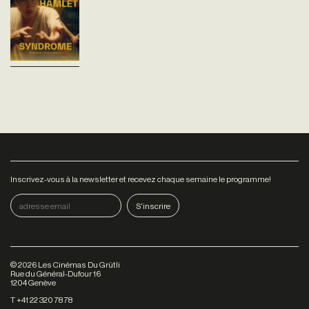
pièce de théâtre basée sur les
motivations du Hamlet de
Shakespeare, de jeunes
comédiens ukrainiens
mettent à nu leurs...
Inscrivez-vous à la newsletter et recevez chaque semaine le programme!
©
2026
Les Cinémas Du Grütli
Rue du Général-Dufour 16
1204 Genève
T +41 22 320 78 78