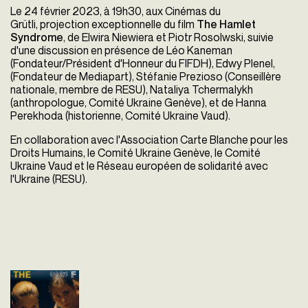
Le 24 février 2023, à 19h30, aux Cinémas du
Grütli,
projection exceptionnelle du film
The Hamlet
Syndrome
, de Elwira Niewiera et Piotr Rosolwski, suivie
d'une discussion en présence de Léo Kaneman
(Fondateur/Président d'Honneur du FIFDH), Edwy Plenel,
(Fondateur de Mediapart), Stéfanie Prezioso (Conseillère
nationale, membre de RESU), Nataliya Tchermalykh
(anthropologue, Comité Ukraine Genève), et de Hanna
Perekhoda (historienne, Comité Ukraine Vaud).
En collaboration avec l'Association Carte Blanche pour les
Droits Humains, le Comité Ukraine Genève, le Comité
Ukraine Vaud et le Réseau européen de solidarité avec
l'Ukraine (RESU).
The Hamlet
Syndrome
Elwira Niewiera
Pologne - 2022
vost - 85'
Tandis qu'ils préparent une