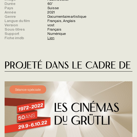
Durée
60'
Pays
Suisse
Année
2021
Genre
Documentaire artistique
Langue du film
Français, Anglais
Version
vost
Sous-titres
Français
Support
Numérique
Fiche imdb
Lien
Projeté dans le cadre de
Séance spéciale