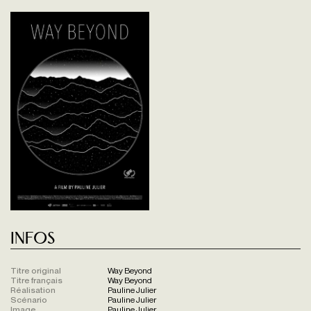
Infos
Titre original
Way Beyond
Titre français
Way Beyond
Réalisation
Pauline Julier
Scénario
Pauline Julier
Image
Pauline Julier