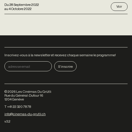
Du
28 Septembre 2022
Voir
au
4 Octobre 2022
Inscrivez-vous à la newsletter et recevez chaque semaine le programme!
©
2026
Les Cinémas Du Grütli
Rue du Général-Dufour 16
1204 Genève
T +41 22 320 78 78
info@cinemas-du-grutli.ch
v3.2