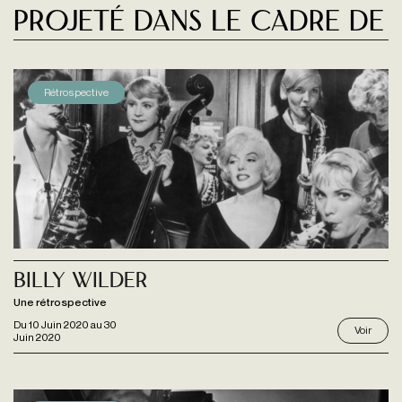
Projeté dans le cadre de
Rétrospective
Billy Wilder
Une rétrospective
Du
10 Juin 2020
au
30
Voir
Juin 2020