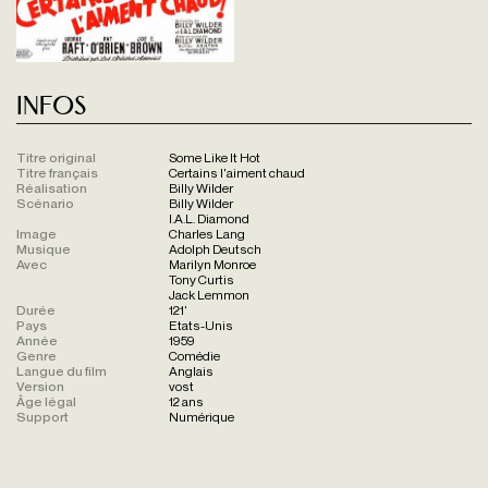
Infos
Titre original
Some Like It Hot
Titre français
Certains l'aiment chaud
Réalisation
Billy Wilder
Scénario
Billy Wilder
I.A.L. Diamond
Image
Charles Lang
Musique
Adolph Deutsch
Avec
Marilyn Monroe
Tony Curtis
Jack Lemmon
Durée
121'
Pays
Etats-Unis
Année
1959
Genre
Comédie
Langue du film
Anglais
Version
vost
Âge légal
12 ans
Support
Numérique