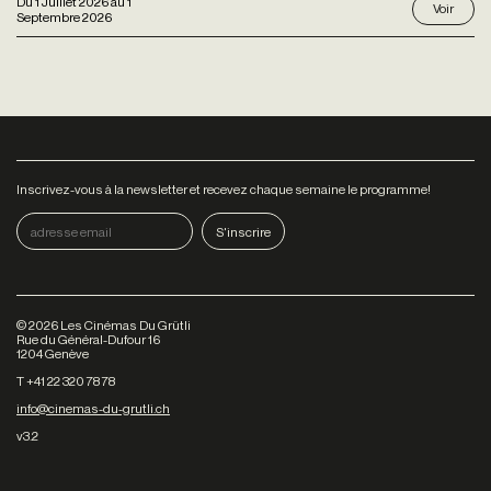
Du
1 Juillet 2026
au
1
Voir
Septembre 2026
Inscrivez-vous à la newsletter et recevez chaque semaine le programme!
©
2026
Les Cinémas Du Grütli
Rue du Général-Dufour 16
1204 Genève
T +41 22 320 78 78
info@cinemas-du-grutli.ch
v3.2