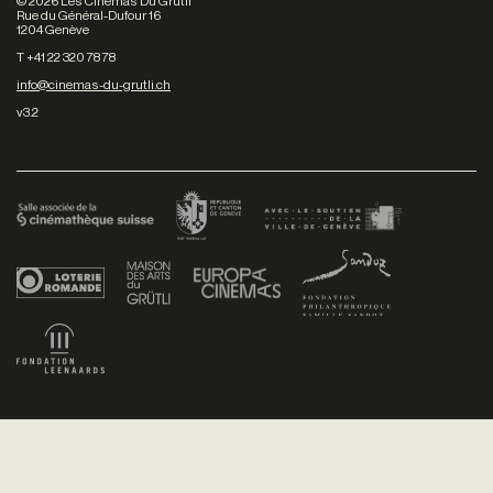
©
2026
Les Cinémas Du Grütli
Rue du Général-Dufour 16
1204 Genève
T +41 22 320 78 78
info@cinemas-du-grutli.ch
v3.2
Facebook
/
Youtube
/
Twitter
/
Instagram
Conditions générales de vente