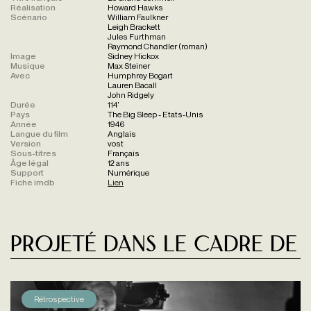
Réalisation
Howard Hawks
Scénario
William Faulkner
Leigh Brackett
Jules Furthman
Raymond Chandler (roman)
Image
Sidney Hickox
Musique
Max Steiner
Avec
Humphrey Bogart
Lauren Bacall
John Ridgely
Durée
114'
Pays
The Big Sleep - Etats-Unis
Année
1946
Langue du film
Anglais
Version
vost
Sous-titres
Français
Âge légal
12 ans
Support
Numérique
Fiche imdb
Lien
Projeté dans le cadre de
Rétrospective