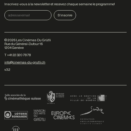
Inscrivez-vous à la newsletter et recevez chaque semaine le programme!
©
2026
Les Cinémas Du Grütli
Rue du Général-Dufour 16
1204 Genève
T +41 22 320 78 78
info@cinemas-du-grutli.ch
v3.2