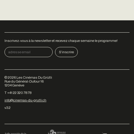
Inscrivez-vous à la newsletter et recevez chaque semaine le programme!
©
2026
Les Cinémas Du Grütli
Rue du Général-Dufour 16
1204 Genève
T +41 22 320 78 78
info@cinemas-du-grutli.ch
v3.2