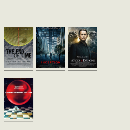
The end of time
Inception
Anges et Démo
Peter Mettler
Christopher Nolan
Ron Howard
Suisse - 2012
Etats-Unis - 2010
Etats-Unis - 2009
vost - 141'
vost - 148'
vost - 138'
Défi à l’insaisissable sujet du
Dom Cobb est un voleur
Une antique confrérie se
temps et aux limites de ce qui
expérimenté – le meilleur qui
parmi les plus puissant
peut être exprimé, "The End
soit dans l’art périlleux de
l'Histoire, les "Illuminati
of Time" est un voyage
l’extraction : sa spécialité
s'était juré autrefois
d’exploration : de
consiste à s’approprier les
d'anéantir l'Eglise
l’accélérateur...
secrets...
catholique,...
A Brief History of
Time
Errol Morris
Royaume-Uni - 1991
vost - 91'
Evocation des travaux et de la
vie de l'astrophysicien
Stephen Hawking à travers
son best-seller.