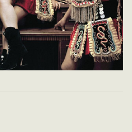
Nico Papatakis,
Antoine
Séries web:
portrait d'un
Antoine
Programme 2
franc-tireur
Antoine
Timon Koulmasis
Nicolas Ruffault
vost
France - 2010
France - 2013