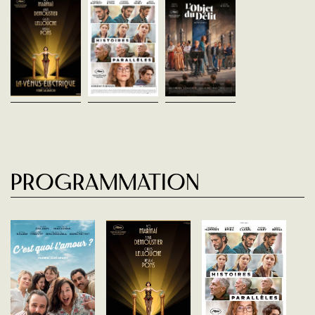
vofr - 133'
France - 2026
France - 2026
vofr - 122'
vofr - 139'
Dans les coulisses d'un
ambitieuse production 
Paris, au début du XXe siècle.
En quête d’inspiration pour
l’opéra "Les Noces de Fig
Persuadé que sa femme Irène
son nouveau roman, Sylvie
les tensions montent
est morte par sa faute,
espionne ses voisins d’en
lorsqu’une accusation
Antoine Balestro, peintre en
face. Quand elle engage le
d’agression sexuelle...
vogue, n’arrive plus à se
jeune Adam pour l’aider dans
remettre au...
son quotidien...
Programmation