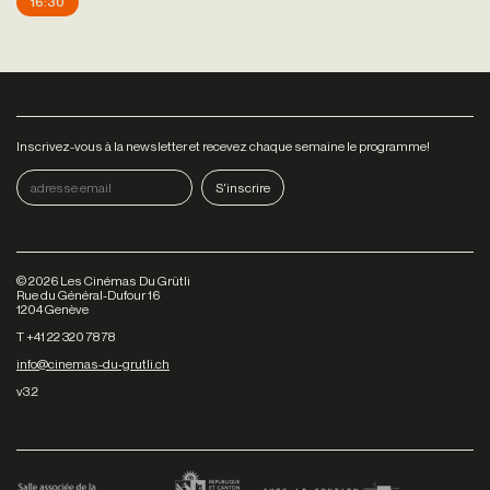
16:30
Inscrivez-vous à la newsletter et recevez chaque semaine le programme!
©
2026
Les Cinémas Du Grütli
Rue du Général-Dufour 16
1204 Genève
T +41 22 320 78 78
info@cinemas-du-grutli.ch
v3.2