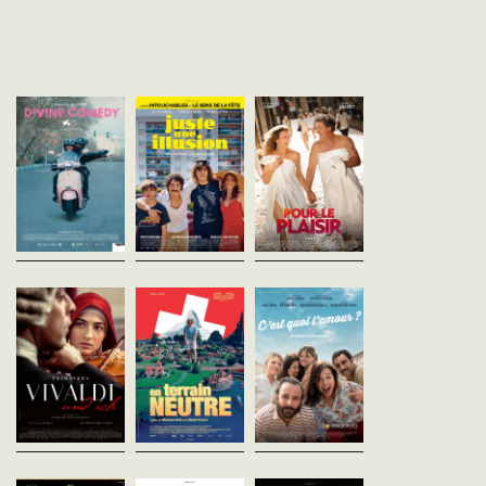
Divine comedy
Juste une illusion
Pour le plaisir
Ali Asgari
Olivier Nakache
Reem Kherici
Iran - 2025
France - 2026
France - 2026
vost - 98'
vofr - 119'
vofr - 89'
À Téhéran, un réalisateur d’art
1985. Vincent, bientôt 13 ans,
Et si on vous racontait
et essai voit son nouveau film
vit en banlieue parisienne
l’invention du siècle? Un
interdit de projection par le
dans une famille de la classe
couple, une vérité qui ex
ministère de la culture. Avec
moyenne, entre un grand frère
Fanny et Tom sont marié
sa productrice, il décide...
distant et des parents en...
heureux depuis 20 ans. 
un jour un...
Primavera - Vivaldi
En terrain neutre
C'est quoi l'am
et moi
Stéphane Goël
Fabien Gorgeart
Suisse - 2026
France - 2025
Damiano Michieletto
vofr - 84'
vofr - 100'
Italie - 2024
vost - 110'
L’un est fils de paysan
Marguerite n’a aucune ra
vaudois, l’autre d’un pêcheur
de refuser à Fred, son ex
Au début du XVIIIe siècle, à
d’oursins kabyle naturalisé.
mari, la demande en null
Venise, Cecilia, violoniste très
Stéphane et Mehdi sont
leur mariage à l’Église. El
douée, vit dans le plus grand
Suisses. Donc neutres. C’est
est même heureuse
orphelinat de la ville,
d’ailleurs la...
d’apprendre que...
l'Ospedale della Pietà. Les...
La Vénus
Histoires
L'Objet du délit
électrique
parallèles
Agnés Jaoui
France - 2026
Pierre Salvadori
Asghar Farhadi