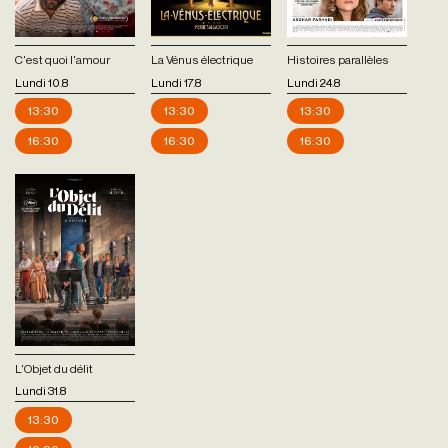
C'est quoi l'amour
La Vénus électrique
Histoires parallèles
Lundi 10.8
Lundi 17.8
Lundi 24.8
13:30
13:30
13:30
16:30
16:30
16:30
L'Objet du délit
Lundi 31.8
13:30