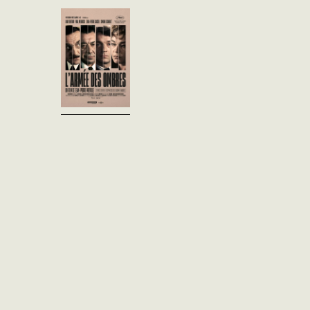
Philippe Gerbier s’évade du
siège de la Gestapo à Paris,
où il devait subir un
interrogatoire sur ses
activités de résistant. Il rejoint
son réseau à...