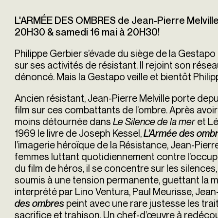
L'ARMÉE DES OMBRES de Jean-Pierre Melville (
20H30 & samedi 16 mai à 20H30!
Philippe Gerbier s’évade du siège de la Gestapo à 
sur ses activités de résistant. Il rejoint son réseau
dénoncé. Mais la Gestapo veille et bientôt Phili
Ancien résistant, Jean-Pierre Melville porte depuis
film sur ces combattants de l’ombre. Après avoi
moins détournée dans
Le Silence de la mer
et Lé
1969 le livre de Joseph Kessel,
L’Armée des omb
l’imagerie héroïque de la Résistance, Jean-Pierr
femmes luttant quotidiennement contre l’occupa
du film de héros, il se concentre sur les silence
soumis à une tension permanente, guettant la m
interprété par Lino Ventura, Paul Meurisse, Jea
peint avec une rare justesse les trai
des ombres
sacrifice et trahison. Un chef-d’œuvre à redécou