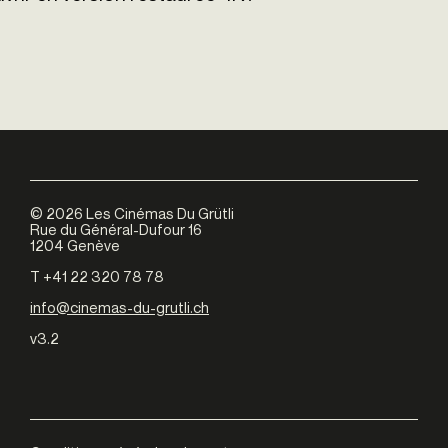
©
2026
Les Cinémas Du Grütli
Rue du Général-Dufour 16
1204 Genève
T +41 22 320 78 78
info@cinemas-du-grutli.ch
v3.2