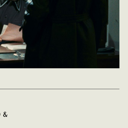
L'armée des
ombres
0 &
Jean-Pierre Melville
France - 1969
vofr - 145'