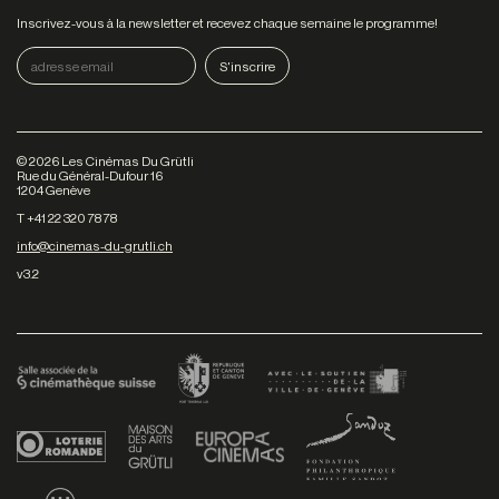
Inscrivez-vous à la newsletter et recevez chaque semaine le programme!
©
2026
Les Cinémas Du Grütli
Rue du Général-Dufour 16
1204 Genève
T +41 22 320 78 78
info@cinemas-du-grutli.ch
v3.2