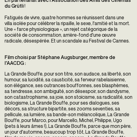
En partenariat avec l'Association des Amis des Cinémas
du Grütli
!
Fatigués de vivre, quatre hommes se réunissent dans une
villa isolée pour célébrer la ripaille, le sexe, l'amitié et la mort.
Une « farce physiologique », un rejet catégorique de la
société de consommation, arrière-fond d'une œuvre
radicale, désespérée. Et un scandale au Festival de Cannes.
Film choisi par Stéphane Augsburger, membre de
l'AACDG :
La Grande Bouffe, pour son titre, son audace, sa liberté, son
humour, sa lucidité, sa causticité, sa ferveur rabelaisienne,
son élégance, ses outrances bouffonnes, ses blasphèmes,
sa tendresse, son ambiguïté, son désespoir, son dandysme,
son catastrophisme, sa joie, son stoïcisme, sa radicalité, son
biologisme, La Grande Bouffe, pour ses dialogues, ses
décors, sa structure bipartite, ses zooms seventies, sa
pellicule, sa lumière, sa bande-son mélancolique, La Grande
Bouffe, pour Marco, pour Marcello, Michel, Philippe, Ugo
(pets à leurs âmes !), La Grande Bouffe, parce que mon père,
un jour d'automne, beaucoup trop tôt, La Grande Bouffe,