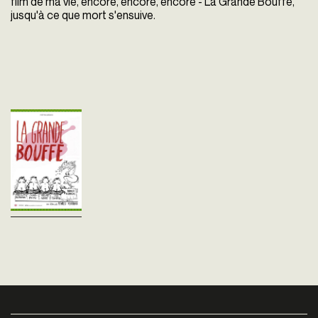
film de ma vie, encore, encore, encore - La Grande Bouffe,
jusqu'à ce que mort s'ensuive.
La Grande bouffe
Marco Ferreri
Italie - 1973
vofr - 130'
Fatigués de vivre, quatre
hommes se réunissent dans
une villa isolée pour célébrer
la ripaille, le sexe, l'amitié et la
mort. Une « farce...