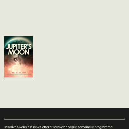
La Lune de Jupiter
Kornél Mundruczó
Hongrie - 2017
vost - 123'
Un jeune migrant se fait tirer
dessus alors qu'il traverse
illégalement la frontière. Sous
le coup de sa blessure, Aryan
découvre qu'il a désormais...
Inscrivez-vous à la newsletter et recevez chaque semaine le programme!