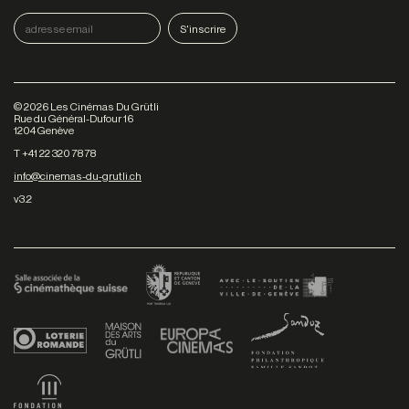
©
2026
Les Cinémas Du Grütli
Rue du Général-Dufour 16
1204 Genève
T +41 22 320 78 78
info@cinemas-du-grutli.ch
v3.2