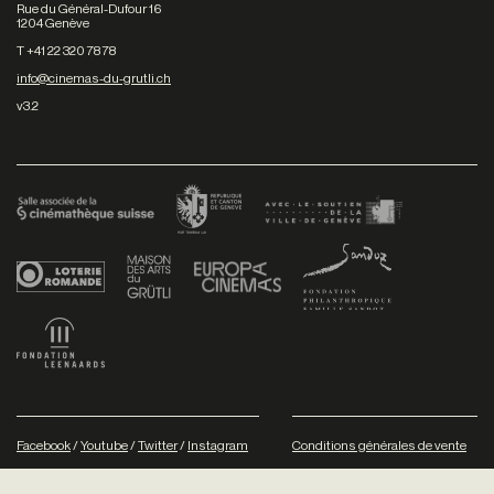
Rue du Général-Dufour 16
1204 Genève
T +41 22 320 78 78
info@cinemas-du-grutli.ch
v3.2
Facebook
/
Youtube
/
Twitter
/
Instagram
Conditions générales de vente