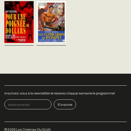
Italie - 1964
Italie - 1959
vost - 99'
vost - 93'
Dans un village mexicain, un
En 79 après Jésus-Christ, la
pistolero américain ambigu
population de Pompei est
attise les rivalités entre deux
terrorisée par des groupes
familles.Premier volet de la
armés qui se font passer pour
Trilogie du dollar de Sergio...
des Chrétiens. Craignant la
colère de...
Inscrivez-vous à la newsletter et recevez chaque semaine le programme!
©
2026
Les Cinémas Du Grütli