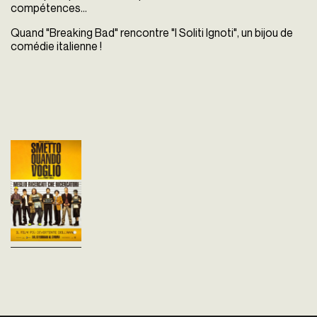
compétences...
Quand "Breaking Bad" rencontre "I Soliti Ignoti", un bijou de
comédie italienne !
Smetto quando
voglio
Sydney Sibilia
Italie - 2014
vost - 100'
Un groupe de brillants
chercheurs universitaires
tente de sortir d’une impasse :
trouver un travail. Ils décident
alors de créer la drogue
parfaite...