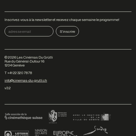
Inscrivez-vous à la newsletter et recevez chaque semaine le programme!
©
2026
Les Cinémas Du Grütli
Rue du Général-Dufour 16
1204 Genève
T +41 22 320 78 78
info@cinemas-du-grutli.ch
v3.2