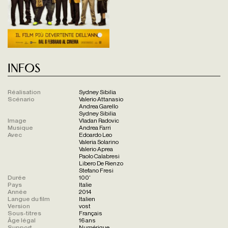
Infos
Réalisation
Sydney Sibilia
Scénario
Valerio Attanasio
Andrea Garello
Sydney Sibilia
Image
Vladan Radovic
Musique
Andrea Farri
Avec
Edoardo Leo
Valeria Solarino
Valerio Aprea
Paolo Calabresi
Libero De Rienzo
Stefano Fresi
Durée
100'
Pays
Italie
Année
2014
Langue du film
Italien
Version
vost
Sous-titres
Français
Âge légal
16 ans
Support
Numérique