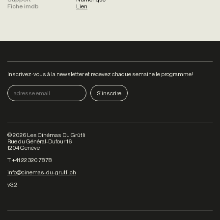
Fiche imdb
Lien
Inscrivez-vous à la newsletter et recevez chaque semaine le programme!
©
2026
Les Cinémas Du Grütli
Rue du Général-Dufour 16
1204 Genève
T +41 22 320 78 78
info@cinemas-du-grutli.ch
v3.2