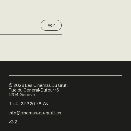
E
Voir
©
2026
Les Cinémas Du Grütli
Rue du Général-Dufour 16
1204 Genève
T +41 22 320 78 78
info@cinemas-du-grutli.ch
v3.2