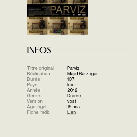
Infos
Titre original
Parviz
Réalisation
Majid Barzegar
Durée
107'
Pays
Iran
Année
2012
Genre
Drame
Version
vost
Âge légal
16 ans
Fiche imdb
Lien