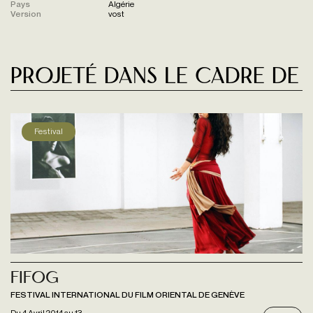
Pays
Algérie
Version
vost
Projeté dans le cadre de
Festival
Fifog
FESTIVAL INTERNATIONAL DU FILM ORIENTAL DE GENÈVE
Du
4 Avril 2014
au
13