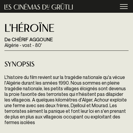
Aller au contenu principal
menu
L'Héroïne
De CHÉRIF AGGOUNE
Algérie - vost - 80'
Synopsis
L'histoire du film revient sur la tragédie nationale qu'a vécue
l'Algérie durant les années 1990. Nous sommes en pleine
tragédie nationale, les petits villages éloignés sont devenus
la proie favorite des terroristes qui n'hésitent pas dilapider
les villageois. A quelques kilomètres d'Alger, Achour exploite
une ferme avec ses deux frères, Djelloul et Mourad. Les
terroristes sèment la panique et font leur loi en s'en prenant
de plus en plus aux villageois occupant ou exploitant des
fermes isolées