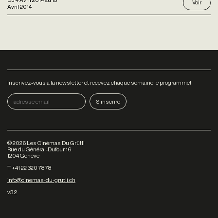
Voir
Avril 2014
Inscrivez-vous à la newsletter et recevez chaque semaine le programme!
©
2026
Les Cinémas Du Grütli
Rue du Général-Dufour 16
1204 Genève
T +41 22 320 78 78
info@cinemas-du-grutli.ch
v3.2