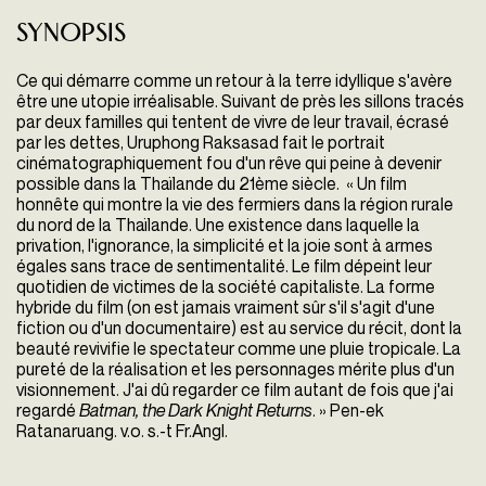
Synopsis
Ce qui démarre comme un retour à la terre idyllique s'avère
être une utopie irréalisable. Suivant de près les sillons tracés
par deux familles qui tentent de vivre de leur travail, écrasé
par les dettes, Uruphong Raksasad fait le portrait
cinématographiquement fou d'un rêve qui peine à devenir
possible dans la Thaïlande du 21ème siècle.
« Un film
honnête qui montre la vie des fermiers dans la région rurale
du nord de la Thaïlande. Une existence dans laquelle la
privation, l'ignorance, la simplicité et la joie sont à armes
égales sans trace de sentimentalité. Le film dépeint leur
quotidien de victimes de la société capitaliste. La forme
hybride du film (on est jamais vraiment sûr s'il s'agit d'une
fiction ou d'un documentaire) est au service du récit, dont la
beauté revivifie le spectateur comme une pluie tropicale. La
pureté de la réalisation et les personnages mérite plus d'un
visionnement. J'ai dû regarder ce film autant de fois que j'ai
regardé
Batman, the Dark Knight Returns
. » Pen-ek
Ratanaruang. v.o. s.-t Fr.Angl.