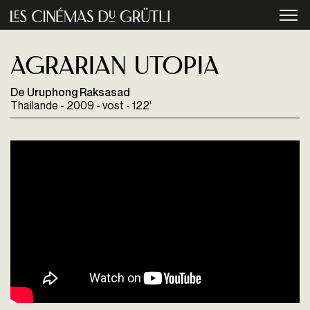
Aller au contenu principal
menu
Agrarian Utopia
De Uruphong Raksasad
Thailande - 2009 - vost - 122'