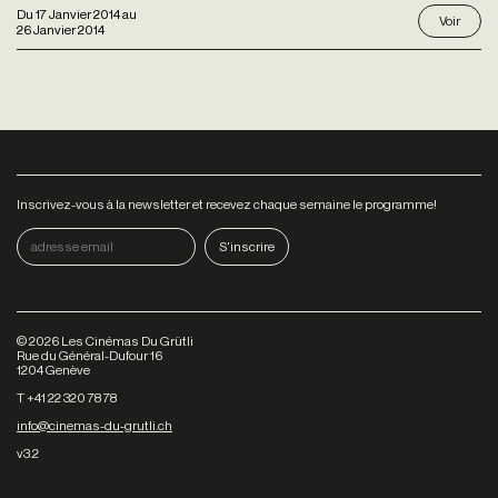
Du
17 Janvier 2014
au
Voir
26 Janvier 2014
Inscrivez-vous à la newsletter et recevez chaque semaine le programme!
©
2026
Les Cinémas Du Grütli
Rue du Général-Dufour 16
1204 Genève
T +41 22 320 78 78
info@cinemas-du-grutli.ch
v3.2