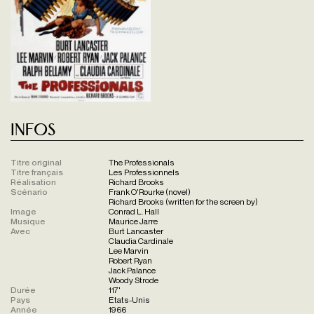
Infos
Titre original
The Professionals
Titre français
Les Professionnels
Réalisation
Richard Brooks
Scénario
Frank O'Rourke (novel)
Richard Brooks (written for the screen by)
Image
Conrad L. Hall
Musique
Maurice Jarre
Avec
Burt Lancaster
Claudia Cardinale
Lee Marvin
Robert Ryan
Jack Palance
Woody Strode
Durée
117'
Pays
Etats-Unis
Année
1966