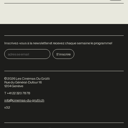
Inscrivez-vous à la newsletter et recevez chaque semaine le programme!
©
2026
Les Cinémas Du Grütli
Rue du Général-Dufour 16
1204 Genève
T +41 22 320 78 78
info@cinemas-du-grutli.ch
v3.2