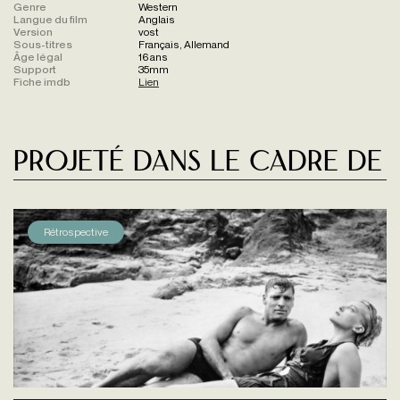
Genre
Western
Langue du film
Anglais
Version
vost
Sous-titres
Français, Allemand
Âge légal
16 ans
Support
35mm
Fiche imdb
Lien
Projeté dans le cadre de
Rétrospective