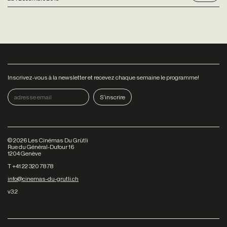
Inscrivez-vous à la newsletter et recevez chaque semaine le programme!
©
2026
Les Cinémas Du Grütli
Rue du Général-Dufour 16
1204 Genève
T +41 22 320 78 78
info@cinemas-du-grutli.ch
v3.2