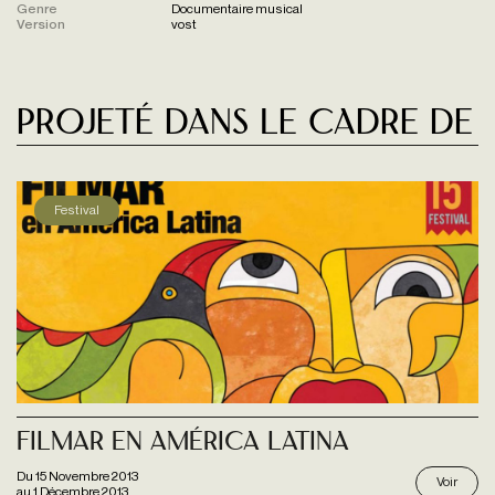
Genre
Documentaire musical
Version
vost
Projeté dans le cadre de
Festival
Filmar En América Latina
Du
15 Novembre 2013
Voir
au
1 Décembre 2013