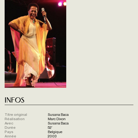
Infos
Titre original
Susana Baca
Réalisation
Marc Dixon
Avec
Susana Baca
Durée
52'
Pays
Belgique
Année
2003