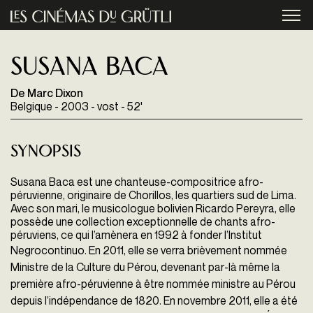
Aller au contenu principal
menu
Susana Baca
De Marc Dixon
Belgique - 2003 - vost - 52'
Synopsis
Susana Baca est une chanteuse-compositrice afro-
péruvienne, originaire de Chorillos, les quartiers sud de Lima.
Avec son mari, le musicologue bolivien Ricardo Pereyra, elle
possède une collection exceptionnelle de chants afro-
péruviens, ce qui l’amènera en 1992 à fonder l’Institut
Negrocontinuo.
En 2011, elle se verra brièvement nommée
Ministre de la Culture du Pérou, devenant par-là même la
première afro-péruvienne à être nommée ministre au Pérou
depuis l’indépendance de 1820. En novembre 2011, elle a été