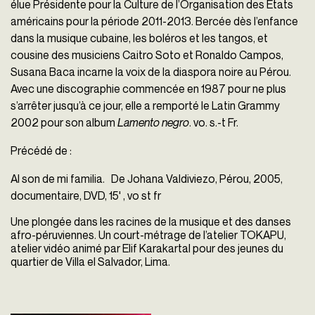
élue Présidente pour la Culture de l’Organisation des États
américains pour la période 2011-2013.
Bercée dès l’enfance
dans la musique cubaine, les boléros et les tangos, et
cousine des musiciens Caitro Soto et Ronaldo Campos,
Susana Baca incarne la voix de la diaspora noire au Pérou.
Avec une discographie commencée en 1987 pour ne plus
s’arrêter jusqu’à ce jour, elle a remporté le Latin Grammy
2002 pour son album
Lamento negro
.
vo. s.-t Fr.
Précédé de :
Al son de mi familia. De
Johana Valdiviezo, Pérou, 2005,
documentaire, DVD, 15' , vo st fr
Une plongée dans les racines de la musique et des danses
afro-péruviennes. Un court-métrage de l’atelier TOKAPU,
atelier vidéo animé par Elif Karakartal pour des jeunes du
quartier de Villa el Salvador, Lima.