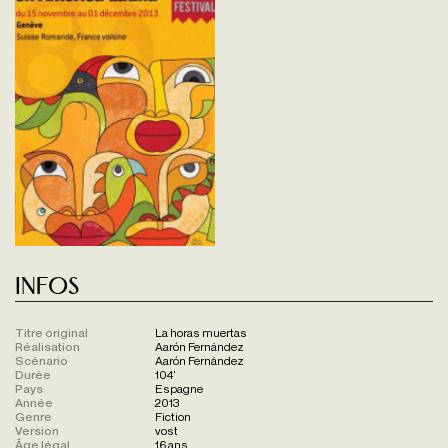
Infos
Titre original
La horas muertas
Réalisation
Aarón Fernández
Scénario
Aarón Fernández
Durée
104'
Pays
Espagne
Année
2013
Genre
Fiction
Version
vost
Âge légal
16 ans