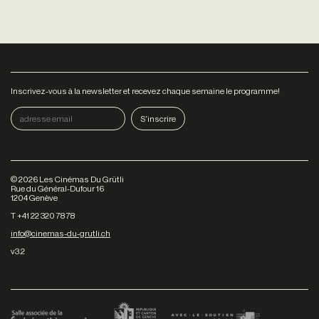
Inscrivez-vous à la newsletter et recevez chaque semaine le programme!
©
2026
Les Cinémas Du Grütli
Rue du Général-Dufour 16
1204 Genève
T +41 22 320 78 78
info@cinemas-du-grutli.ch
v3.2