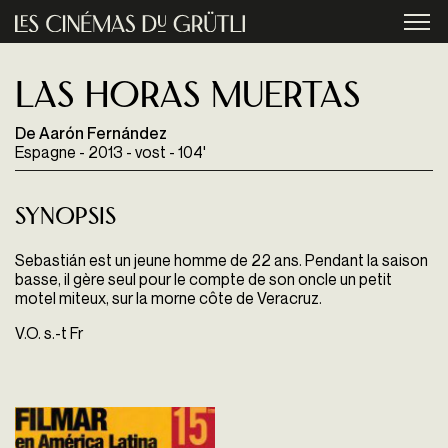
Aller au contenu principal
menu
Las horas muertas
De Aarón Fernández
Espagne - 2013 - vost - 104'
Synopsis
Sebastián est un jeune homme de 22 ans. Pendant la saison
basse, il gère seul pour le compte de son oncle un petit
motel miteux, sur la morne côte de Veracruz.
V.O. s.-t Fr