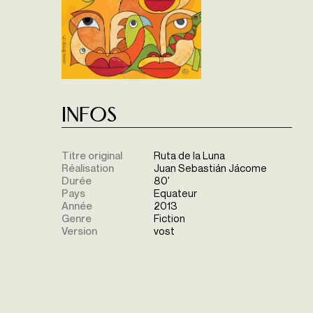
Infos
Titre original
Ruta de la Luna
Réalisation
Juan Sebastián Jácome
Durée
80'
Pays
Equateur
Année
2013
Genre
Fiction
Version
vost