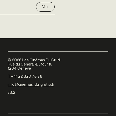
Voir
©
2026
Les Cinémas Du Grütli
Rue du Général-Dufour 16
1204 Genève
T +41 22 320 78 78
info@cinemas-du-grutli.ch
v3.2