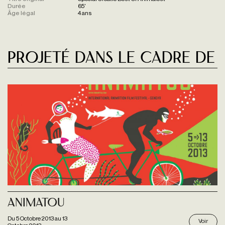
Durée
65'
Âge légal
4 ans
Projeté dans le cadre de
Animatou
Du
5 Octobre 2013
au
13
Voir