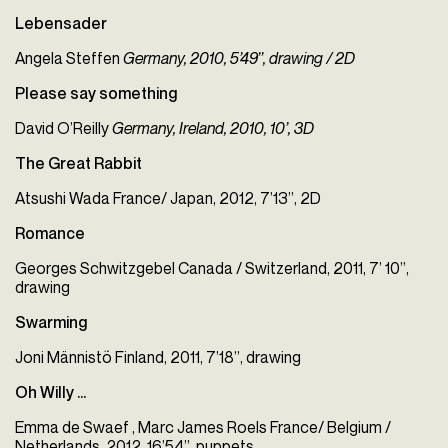
Lebensader
Angela Steffen
Germany, 2010, 5’49’’, drawing / 2D
Please say something
David O’Reilly
Germany, Ireland, 2010, 10’, 3D
The Great Rabbit
Atsushi Wada France/ Japan, 2012, 7’13’’, 2D
Romance
Georges Schwitzgebel Canada / Switzerland, 2011, 7’ 10’’,
drawing
Swarming
Joni Männistö Finland, 2011, 7’18’’, drawing
Oh Willy …
Emma de Swaef , Marc James Roels France/ Belgium /
Netherlands, 2012, 16’54’’, puppets