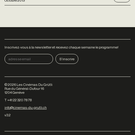
Octobre 2013
Inscrivez-vous à la newsletter et recevez chaque semaine le programme!
©
2026
Les Cinémas Du Grütli
Rue du Général-Dufour 16
1204 Genève
T +41 22 320 78 78
info@cinemas-du-grutli.ch
v3.2