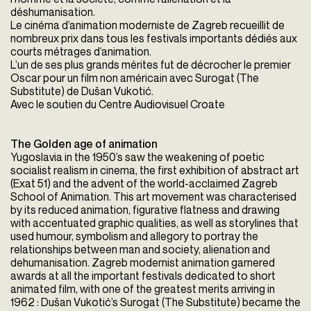
déshumanisation.
Le cinéma d’animation moderniste de Zagreb recueillit de
nombreux prix dans tous les festivals importants dédiés aux
courts métrages d’animation.
L’un de ses plus grands mérites fut de décrocher le premier
Oscar pour un film non américain avec Surogat (The
Substitute) de Dušan Vukotić.
Avec le soutien du Centre Audiovisuel Croate
The Golden age of animation
Yugoslavia in the 1950’s saw the weakening of poetic
socialist realism in cinema, the first exhibition of abstract art
(Exat 51) and the advent of the world-acclaimed Zagreb
School of Animation. This art movement was characterised
by its reduced animation, figurative flatness and drawing
with accentuated graphic qualities, as well as storylines that
used humour, symbolism and allegory to portray the
relationships between man and society, alienation and
dehumanisation. Zagreb modernist animation garnered
awards at all the important festivals dedicated to short
animated film, with one of the greatest merits arriving in
1962 : Dušan Vukotić’s Surogat (The Substitute) became the