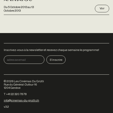
Du
5 Octobre 2013
au
13
Voir
Octobre 2013
Inscrivez-vous à la newsletter et recevez chaque semaine le programme!
©
2026
Les Cinémas Du Grütli
Rue du Général-Dufour 16
1204 Genève
T +41 22 320 78 78
info@cinemas-du-grutli.ch
v3.2