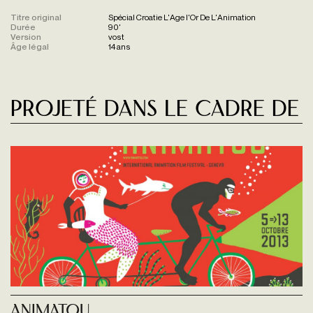
Titre original
Spécial Croatie L'Age l'Or De L'Animation
Durée
90'
Version
vost
Âge légal
14 ans
Projeté dans le cadre de
Animatou