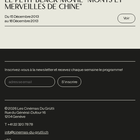
Le Petit Black Movie "monts Et
Merveilles De Chine"
Du
15 Décembre 2013
Voir
au
18 Décembre 2013
Inscrivez-vous à la newsletter et recevez chaque semaine le programme!
©
2026
Les Cinémas Du Grütli
Rue du Général-Dufour 16
1204 Genève
T +41 22 320 78 78
info@cinemas-du-grutli.ch
v3.2