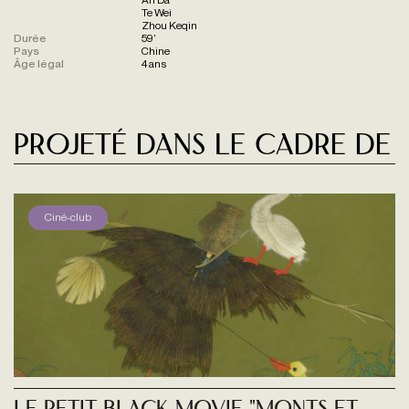
Te Wei
Zhou Keqin
Durée
59'
Pays
Chine
Âge légal
4 ans
Projeté dans le cadre de
Ciné-club