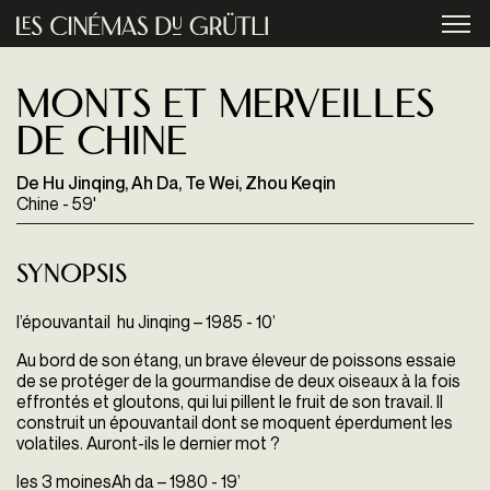
Aller au contenu principal
menu
Monts et Merveilles
de Chine
De Hu Jinqing, Ah Da, Te Wei, Zhou Keqin
Chine - 59'
Synopsis
l’épouvantail
hu Jinqing – 1985 - 10’
Au bord de son étang, un brave éleveur de poissons essaie
de se protéger de la gourmandise de deux oiseaux à la fois
effrontés et gloutons, qui lui pillent le fruit de son travail. Il
construit un épouvantail dont se moquent éperdument les
volatiles. Auront-ils le dernier mot ?
les 3 moines
Ah da – 1980 - 19’