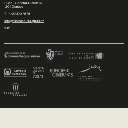
Rue du Général-Dufour 16
1204 Genève
T +41 22 320 78 78
info@cinemas-du-grutli.ch
v3.2
Facebook
/
Youtube
/
Twitter
/
Instagram
Conditions générales de vente