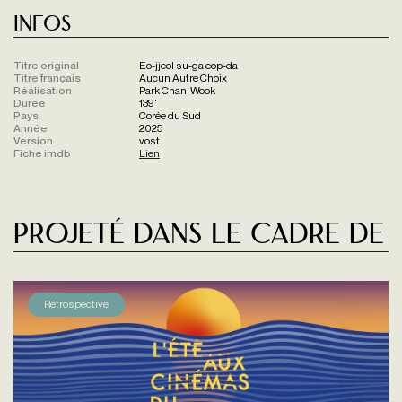
Infos
Titre original
Eo-jjeol su-ga eop-da
Titre français
Aucun Autre Choix
Réalisation
Park Chan-Wook
Durée
139'
Pays
Corée du Sud
Année
2025
Version
vost
Fiche imdb
Lien
Projeté dans le cadre de
Rétrospective