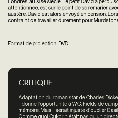
Londres, au XIXe siècle. Le petit David a perdu 
attentionnée, est sur le point de se remarier av
austère. David est alors envoyé en pension. Lor
contraint de travailler durement pour Murdstone,
Format de projection: DVD
Critique
Adaptation du roman star de Charles Dickens,
Il donne l'opportunité à W.C. Fields de ca
mémoire. Mais il serait injuste d'oublier Ba
Comme quoi Cukor n'était pas qu'un directe