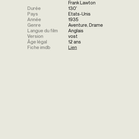
Frank Lawton
Durée
130'
Pays
Etats-Unis
Année
1935
Genre
Aventure, Drame
Langue du film
Anglais
Version
vost
Âge légal
12 ans
Fiche imdb
Lien