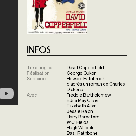
Infos
Titre original
David Copperfield
Réalisation
George Cukor
Scénario
Howard Estabrook
d'après un roman de Charles
Dickens
Avec
Freddie Bartholomew
Edna May Oliver
Elizabeth Allan
Jessie Ralph
Harry Beresford
W.C. Fields
Hugh Walpole
Basil Rathbone