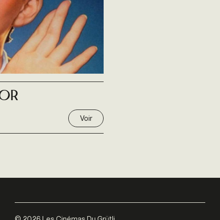
kor
Voir
©
2026
Les Cinémas Du Grütli