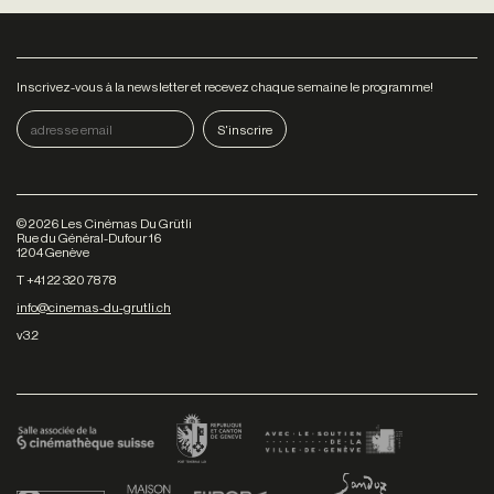
Inscrivez-vous à la newsletter et recevez chaque semaine le programme!
©
2026
Les Cinémas Du Grütli
Rue du Général-Dufour 16
1204 Genève
T +41 22 320 78 78
info@cinemas-du-grutli.ch
v3.2