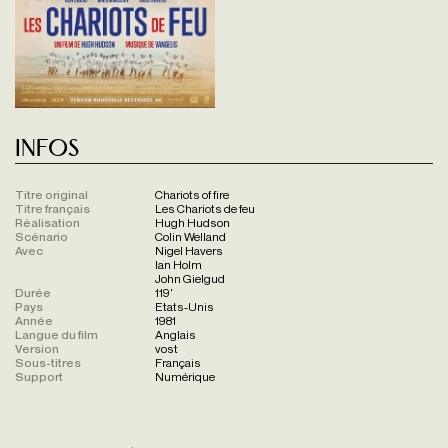
Infos
Titre original
Chariots of fire
Titre français
Les Chariots de feu
Réalisation
Hugh Hudson
Scénario
Colin Welland
Avec
Nigel Havers
Ian Holm
John Gielgud
Durée
119'
Pays
Etats-Unis
Année
1981
Langue du film
Anglais
Version
vost
Sous-titres
Français
Support
Numérique