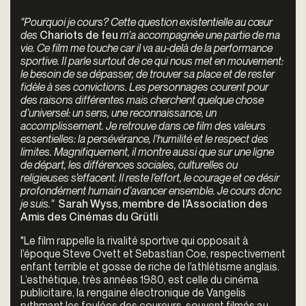
"Pourquoi je cours? Cette question existentielle au cœur
des
Chariots de feu
m’a accompagnée une partie de ma
vie. Ce film me touche car il va au-delà de la performance
sportive. Il parle surtout de ce qui nous met en mouvement:
le besoin de se dépasser, de trouver sa place et de rester
fidèle à ses convictions. Les personnages courent pour
des raisons différentes mais cherchent quelque chose
d’universel: un sens, une reconnaissance, un
accomplissement. Je retrouve dans ce film des valeurs
essentielles: la persévérance, l’humilité et le respect des
limites. Magnifiquement, il montre aussi que sur une ligne
de départ, les différences sociales, culturelles ou
religieuses s’effacent. Il reste l’effort, le courage et ce désir
profondément humain d’avancer ensemble. Je cours donc
je suis."
Sarah Wyss, membre de
l’Association des
Amis des Cinémas du Grütli
"Le film rappelle la rivalité sportive qui opposait à
l’époque Steve Ovett et Sebastian Coe, respectivement
enfant terrible et gosse de riche de l’athlétisme anglais.
L’esthétique, très années 1980, est celle du cinéma
publicitaire, la rengaine électronique de Vangelis
rythmant les foulées des coureurs, souvent filmés au