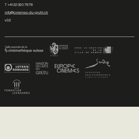
T +41 22 320 78 78
info@cinemas-du-grutli.ch
v3.2
Facebook
/
Youtube
/
Twitter
/
Instagram
Conditions générales de vente