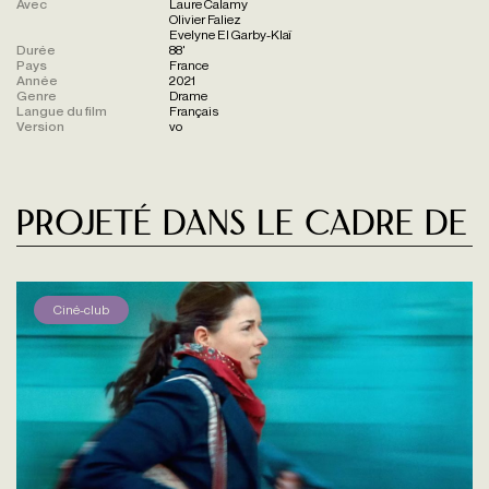
Avec
Laure Calamy
Olivier Faliez
Evelyne El Garby-Klaï
Durée
88'
Pays
France
Année
2021
Genre
Drame
Langue du film
Français
Version
vo
Projeté dans le cadre de
Ciné-club