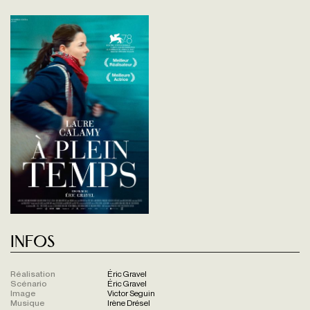
Infos
Réalisation
Éric Gravel
Scénario
Éric Gravel
Image
Victor Seguin
Musique
Irène Drésel