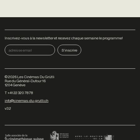
Inscrivez-vous à la newsletter et recevez chaque semaine le programme!
©
2026
Les Cinémas Du Grütli
Rue du Général-Dufour 16
1204 Genève
T +41 22 320 78 78
info@cinemas-du-grutli.ch
v3.2