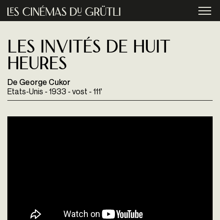
Aller au contenu principal
menu
Les Invités de huit
heures
De George Cukor
Etats-Unis - 1933 - vost - 111'