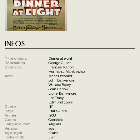
Infos
Titre original
Dinner at eight
Réalisation
George Cukor
Scénario
Frances Marion
Herman J. Mankiewicz
Avec
Marie Dressler
John Barrymore
Wallace Beery
Jean Harlow
Lionel Barrymore
Lee Tracy
Edmund Lowe
Durée
111'
Pays
Etats-Unis
Année
1933
Genre
Comédie
Langue du film
Anglais
Version
vost
Âge légal
12 ans
Fiche imdb
Lien