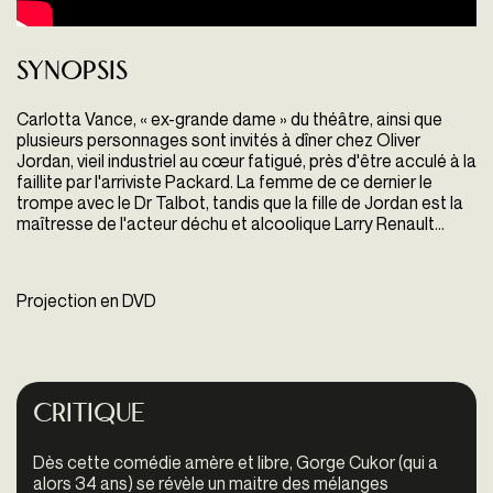
Synopsis
Carlotta Vance, « ex-grande dame » du théâtre, ainsi que
plusieurs personnages sont invités à dîner chez Oliver
Jordan, vieil industriel au cœur fatigué, près d'être acculé à la
faillite par l'arriviste Packard. La femme de ce dernier le
trompe avec le Dr Talbot, tandis que la fille de Jordan est la
maîtresse de l'acteur déchu et alcoolique Larry Renault...
Projection en DVD
Critique
Dès cette comédie amère et libre, Gorge Cukor (qui a
alors 34 ans) se révèle un maitre des mélanges