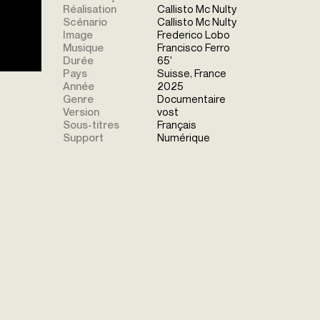
Réalisation
Callisto Mc Nulty
Scénario
Callisto Mc Nulty
Image
Frederico Lobo
Musique
Francisco Ferro
Durée
65'
Pays
Suisse, France
Année
2025
Genre
Documentaire
Version
vost
Sous-titres
Français
Support
Numérique