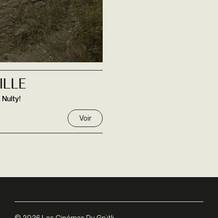
ILLE
 Nulty!
Voir
©
2026
Les Cinémas Du Grütli