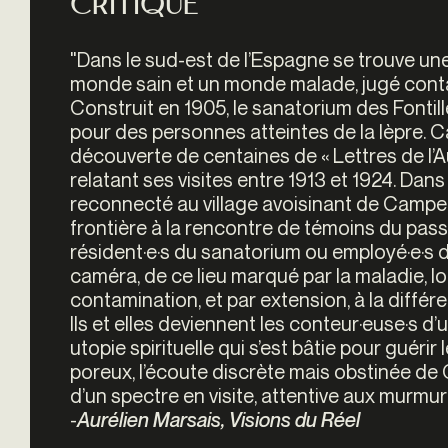
Critique
"
Dans le sud-est de l’Espagne se trouve un
monde sain et un monde malade, jugé cont
Construit en 1905, le sanatorium des Fonti
pour des personnes atteintes de la lèpre. Ca
découverte de centaines de « Lettres de l’Au
relatant ses visites entre 1913 et 1924. Dans
reconnecté au village avoisinant de Campell,
frontière à la rencontre de témoins du passé
résident·e·s du sanatorium ou employé·e·s 
caméra, de ce lieu marqué par la maladie, l
contamination, et par extension, à la différe
Ils et elles deviennent les conteur·euse·s d
utopie spirituelle qui s’est bâtie pour guéri
poreux, l’écoute discrète mais obstinée de 
d’un spectre en visite, attentive aux murmur
-
Aurélien Marsais, Visions du Réel