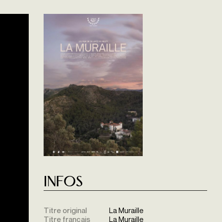
Infos
Titre original
La Muraille
Titre français
La Muraille