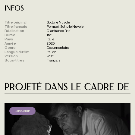
Infos
Titre original
Sotto le Nuvole
Titre français
Pompei, Sotto le Nuvole
Réalisation
Gianfranco Rosi
Durée
112'
Pays
Italie
Année
2025
Genre
Documentaire
Langue du film
Italien
Version
vost
Sous-titres
Français
Projeté dans le cadre de
Ciné-club