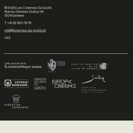
©
2026
Les Cinémas Du Grütli
Rue du Général-Dufour 16
1204 Genève
T +41 22 320 78 78
info@cinemas-du-grutli.ch
v3.2
Facebook
/
Youtube
/
Twitter
/
Instagram
Conditions générales de vente