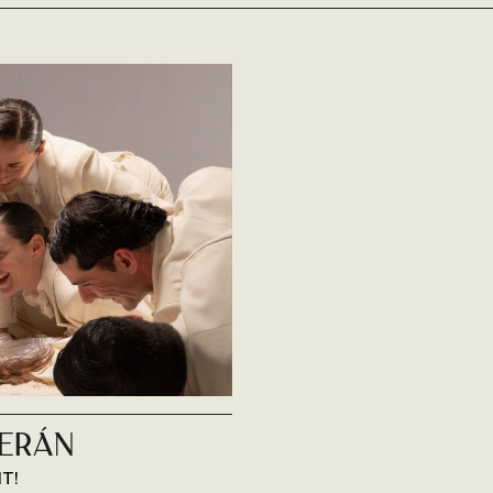
SERÁN
IT!