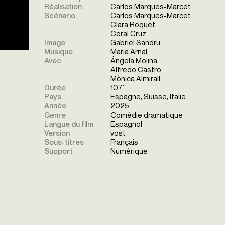
Réalisation
Carlos Marques-Marcet
Scénario
Carlos Marques-Marcet
Clara Roquet
Coral Cruz
Image
Gabriel Sandru
Musique
Maria Arnal
Avec
Ángela Molina
Alfredo Castro
Mònica Almirall
Durée
107'
Pays
Espagne, Suisse, Italie
Année
2025
Genre
Comédie dramatique
Langue du film
Espagnol
Version
vost
Sous-titres
Français
Support
Numérique