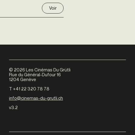
Voir
©
2026
Les Cinémas Du Grütli
Rue du Général-Dufour 16
1204 Genève
T +41 22 320 78 78
info@cinemas-du-grutli.ch
v3.2