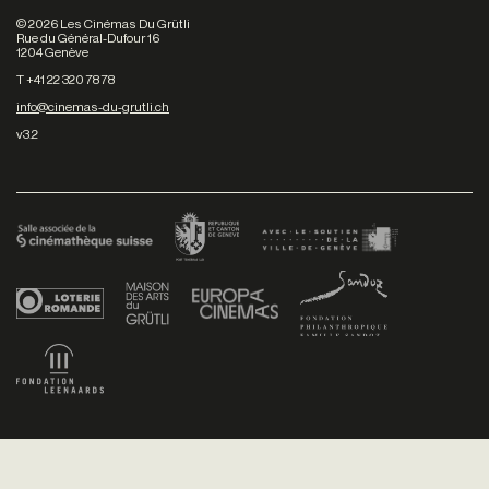
©
2026
Les Cinémas Du Grütli
Rue du Général-Dufour 16
1204 Genève
T +41 22 320 78 78
info@cinemas-du-grutli.ch
v3.2
Facebook
/
Youtube
/
Twitter
/
Instagram
Conditions générales de vente