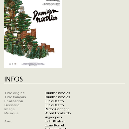
Infos
Titre original
Drunken noodles
Titre français
Drunken noodles
Réalisation
Lucio Castro
Scénario
Lucio Castro
Image
Barton Cortright
Musique
Robert Lombardo
Yegang Yoo
Avec
Laith Khalifeh
Ezriel Kornel