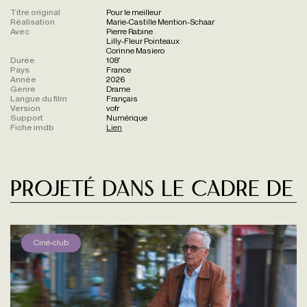
Titre original
Pour le meilleur
Réalisation
Marie-Castille Mention-Schaar
Avec
Pierre Rabine
Lilly-Fleur Pointeaux
Corinne Masiero
Durée
108'
Pays
France
Année
2026
Genre
Drame
Langue du film
Français
Version
vofr
Support
Numérique
Fiche imdb
Lien
Projeté dans le cadre de
Ciné-club