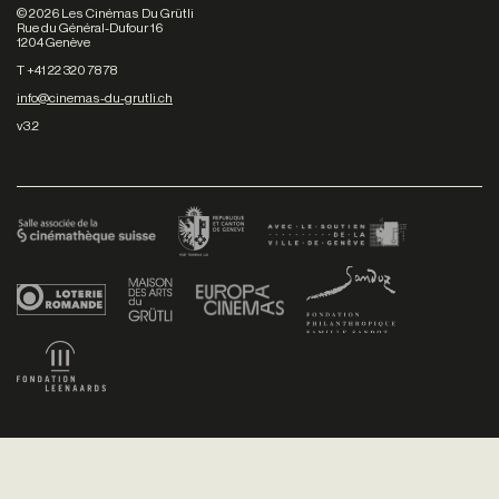
©
2026
Les Cinémas Du Grütli
Rue du Général-Dufour 16
1204 Genève
T +41 22 320 78 78
info@cinemas-du-grutli.ch
v3.2
Facebook
/
Youtube
/
Twitter
/
Instagram
Conditions générales de vente