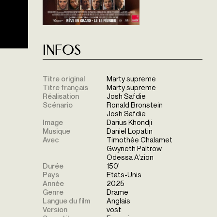
Infos
Titre original
Marty supreme
Titre français
Marty supreme
Réalisation
Josh Safdie
Scénario
Ronald Bronstein
Josh Safdie
Image
Darius Khondji
Musique
Daniel Lopatin
Avec
Timothée Chalamet
Gwyneth Paltrow
Odessa A’zion
Durée
150'
Pays
Etats-Unis
Année
2025
Genre
Drame
Langue du film
Anglais
Version
vost