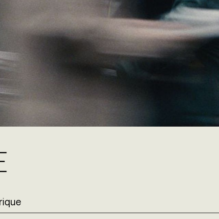
e
érique