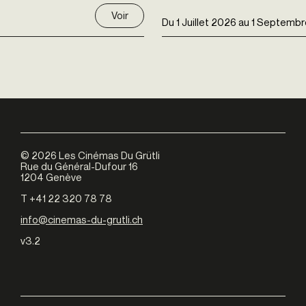
Voir
Du
1 Juillet 2026
au
1 Septembr
©
2026
Les Cinémas Du Grütli
Rue du Général-Dufour 16
1204 Genève
T +41 22 320 78 78
info@cinemas-du-grutli.ch
v3.2