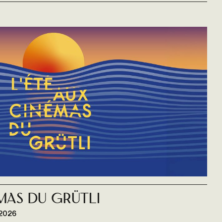
émas du Grütli
 2026