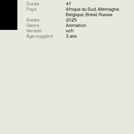
Durée
41'
Pays
Afrique du Sud, Allemagne,
Belgique, Brésil, Russie
Année
2025
Genre
Animation
Version
vofr
Âge suggéré
3 ans