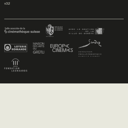
v3.2
Facebook
/
Youtube
/
Twitter
/
Instagram
Conditions générales de vente
Dev
+P plusproduit
- Design
TWKS