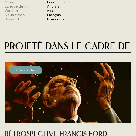
Genre
Documentaire
Langue du film
Anglais
Version
vost
Sous-titres
Français
Support
Numérique
Projeté dans le cadre de
Rétrospective
Rétrospective Francis Ford