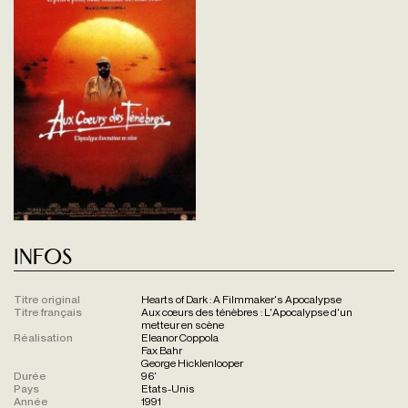
Infos
Titre original
Hearts of Dark : A Filmmaker's Apocalypse
Titre français
Aux cœurs des ténèbres : L'Apocalypse d'un
metteur en scène
Réalisation
Eleanor Coppola
Fax Bahr
George Hicklenlooper
Durée
96'
Pays
Etats-Unis
Année
1991