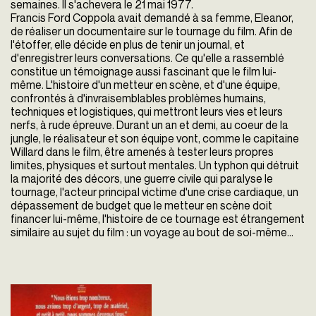
semaines. Il s'achevera le 21 mai 1977.
Francis Ford Coppola avait demandé à sa femme, Eleanor,
de réaliser un documentaire sur le tournage du film. Afin de
l'étoffer, elle décide en plus de tenir un journal, et
d'enregistrer leurs conversations. Ce qu'elle a rassemblé
constitue un témoignage aussi fascinant que le film lui-
même. L'histoire d'un metteur en scène, et d'une équipe,
confrontés à d'invraisemblables problèmes humains,
techniques et logistiques, qui mettront leurs vies et leurs
nerfs, à rude épreuve. Durant un an et demi, au coeur de la
jungle, le réalisateur et son équipe vont, comme le capitaine
Willard dans le film, être amenés à tester leurs propres
limites, physiques et surtout mentales. Un typhon qui détruit
la majorité des décors, une guerre civile qui paralyse le
tournage, l'acteur principal victime d'une crise cardiaque, un
dépassement de budget que le metteur en scène doit
financer lui-même, l'histoire de ce tournage est étrangement
similaire au sujet du film : un voyage au bout de soi-même...