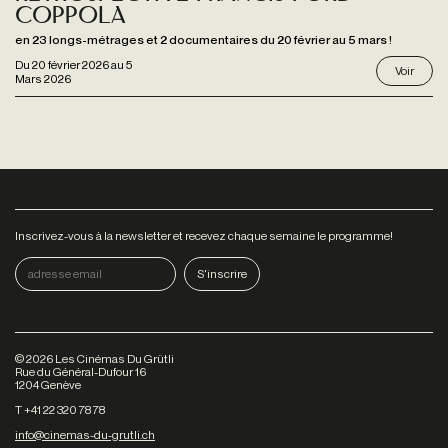
Coppola
en 23 longs-métrages et 2 documentaires du 20 février au 5 mars !
Du
20 février 2026
au
5
Voir
Mars 2026
Inscrivez-vous à la newsletter et recevez chaque semaine le programme!
©
2026
Les Cinémas Du Grütli
Rue du Général-Dufour 16
1204 Genève
T +41 22 320 78 78
info@cinemas-du-grutli.ch